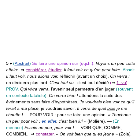
5
♦
(
Abstrait
)
Se faire une opinion sur (qqch.).
Voyons un peu cette
affaire.
⇒
considérer
,
étudier
.
Il faut voir ce qu'on peut faire.
Absolt
Il faut voir, nous allons voir,
réfléchir (avant un choix).
On verra :
on décidera plus tard.
C'est tout vu :
c'est tout décidé
(
⇒
1. vu
)
.
PROV.
Qui vivra verra,
l'avenir seul permettra d'en juger
(souvent
en contexte fataliste).
On verra bien !
attendons la suite des
événements sans faire d'hypothèses.
Je voudrais bien voir ce qu'il
ferait à ma place,
je voudrais savoir.
Il verra de quel
bois
je me
chauffe !
— POUR VOIR :
pour se faire une opinion.
« Touchons
un peu pour voir :
en effet
, c'est bien lui »
(
Molière
)
.
—
(En
menace)
Essaie un peu, pour voir !
— VOIR QUE, COMME,
COMBIEN...
⇒
constater
.
« On voit bien que tu es jeune »
(
Zola
)
.