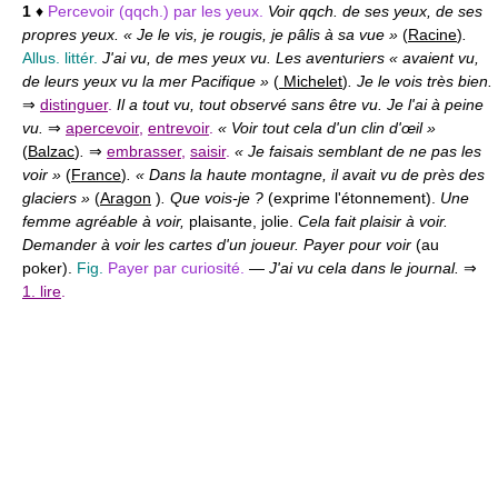
1
♦
Percevoir (qqch.) par les yeux.
Voir qqch. de ses yeux, de ses
propres yeux. « Je le vis, je rougis, je pâlis à sa vue »
(
Racine
)
.
Allus. littér.
J'ai vu, de mes yeux vu. Les aventuriers « avaient vu,
de leurs yeux vu la mer Pacifique »
(
Michelet
)
. Je le vois très bien.
⇒
distinguer
.
Il a tout vu, tout observé sans être vu. Je l'ai à peine
vu.
⇒
apercevoir
,
entrevoir
.
« Voir tout cela d'un clin d'œil »
(
Balzac
)
.
⇒
embrasser
,
saisir
.
« Je faisais semblant de ne pas les
voir »
(
France
)
. « Dans la haute montagne, il avait vu de près des
glaciers »
(
Aragon
)
. Que vois-je ?
(exprime l'étonnement).
Une
femme agréable à voir,
plaisante, jolie.
Cela fait plaisir à voir.
Demander à voir les cartes d'un joueur. Payer pour voir
(au
poker).
Fig.
Payer par curiosité.
—
J'ai vu cela dans le journal.
⇒
1. lire
.