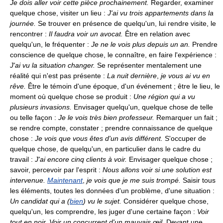
Je dois aller voir cette pièce prochainement.
Regarder, examiner
quelque chose, visiter un lieu :
J'ai vu trois appartements dans la
journée.
Se trouver en présence de quelqu'un, lui rendre visite, le
rencontrer :
Il faudra voir un avocat.
Être en relation avec
quelqu'un, le fréquenter :
Je ne le vois plus depuis un an.
Prendre
conscience de quelque chose, le connaître, en faire l'expérience :
J'ai vu la situation changer.
Se représenter mentalement une
réalité qui n'est pas présente :
La nuit dernière
,
je vous ai vu en
rêve.
Être le témoin d'une époque, d'un événement ; être le lieu, le
moment où quelque chose se produit :
Une région qui a vu
plusieurs invasions.
Envisager quelqu'un, quelque chose de telle
ou telle façon :
Je le vois très bien professeur.
Remarquer un fait ;
se rendre compte, constater ; prendre connaissance de quelque
chose :
Je vois que vous êtes d'un avis différent.
S'occuper de
quelque chose, de quelqu'un, en particulier dans le cadre du
travail :
J'ai encore cinq clients à voir.
Envisager quelque chose ;
savoir, percevoir par l'esprit :
Nous allons voir si une solution est
intervenue.
Maintenant
,
je vois que je me suis trompé.
Saisir tous
les éléments, toutes les données d'un problème, d'une situation :
Un candidat qui a (
bien
) vu le sujet.
Considérer quelque chose,
quelqu'un, les comprendre, les juger d'une certaine façon :
Voir
tout en noir.
Voir un concurrent d'un mauvais œil.
Devant une