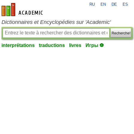
RU
EN
DE
ES
fr-academic.com
Dictionnaires et Encyclopédies sur 'Academic'
Recherche!
interprétations
traductions
livres
Игры ⚽