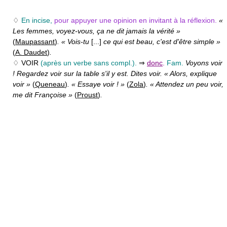
♢
En incise,
pour appuyer une opinion en invitant à la réflexion.
«
Les femmes, voyez-vous, ça ne dit jamais la vérité »
(
Maupassant
)
. « Vois-tu
[...]
ce qui est beau, c'est d'être simple »
(
A. Daudet
)
.
♢ VOIR
(après un verbe sans compl.).
⇒
donc
.
Fam.
Voyons voir
! Regardez voir sur la table s'il y est. Dites voir. « Alors, explique
voir »
(
Queneau
)
. « Essaye voir ! »
(
Zola
)
. « Attendez un peu voir,
me dit Françoise »
(
Proust
)
.