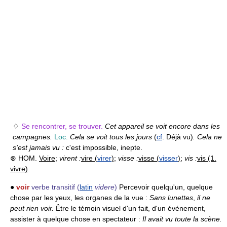
♢
Se rencontrer, se trouver.
Cet appareil se voit encore dans les
campagnes.
Loc.
Cela se voit tous les jours
(
cf
. Déjà vu)
. Cela ne
s'est jamais vu :
c'est impossible, inepte.
⊗ HOM.
Voire
;
virent :
vire (
virer
)
;
visse :
visse (
visser
)
;
vis :
vis (1.
vivre)
.
●
voir
verbe transitif
(
latin
videre
)
Percevoir quelqu'un, quelque
chose par les yeux, les organes de la vue :
Sans lunettes
,
il ne
peut rien voir.
Être le témoin visuel d'un fait, d'un événement,
assister à quelque chose en spectateur :
Il avait vu toute la scène.