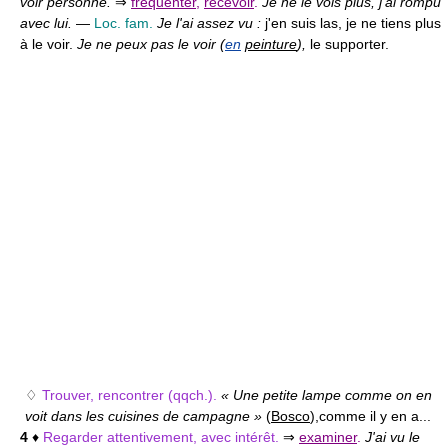
voir personne.
⇒
fréquenter
,
recevoir
.
Je ne le vois plus, j'ai rompu
avec lui.
—
Loc. fam.
Je l'ai assez vu :
j'en suis las, je ne tiens plus
à le voir.
Je ne peux pas le voir (
en
peinture
),
le supporter.
♢
Trouver, rencontrer (qqch.).
« Une petite lampe comme on en
voit dans les cuisines de campagne »
(
Bosco
),
comme il y en a...
4
♦
Regarder attentivement, avec intérêt.
⇒
examiner
.
J'ai vu le