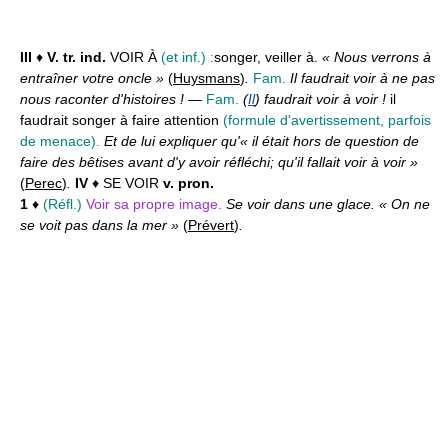
III
♦
V. tr. ind.
VOIR À
(et inf.) :
songer, veiller à.
« Nous verrons à
entraîner votre oncle »
(
Huysmans
)
.
Fam.
Il faudrait voir à ne pas
nous raconter d'histoires !
—
Fam.
(
Il
) faudrait voir à voir !
il
faudrait songer à faire attention
(formule d'avertissement, parfois
de menace).
Et de lui expliquer qu'« il était hors de question de
faire des bêtises avant d'y avoir réfléchi; qu'il fallait voir à voir »
(
Perec
)
.
IV
♦ SE VOIR
v. pron.
1
♦
(Réfl.)
Voir sa propre image.
Se voir dans une glace. « On ne
se voit pas dans la mer »
(
Prévert
)
.