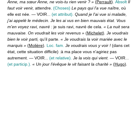
Anne, ma sœur Anne, ne vois-tu rien venir ? »
(
Perrault
)
.
Absolt
Il
faut voir venir,
attendre.
(Choses)
Le pays qui l'a vue naître,
où
elle est née. — VOIR...
(et attribut).
Quand je l'ai vue si malade,
j'ai appelé le médecin. Je les ai vus en bien mauvais état. Vous
m'en voyez ravi, navré :
je suis ravi, navré de cela.
« La nuit sera
mauvaise. On voudrait les voir revenus »
(
Michelet
)
. Je voudrais
bien le voir parti,
qu'il parte.
« Je voudrais la voir mariée avec le
marquis »
(
Molière
)
.
Loc. fam.
Je voudrais vous y voir !
(dans cet
état, cette situation difficile) :
à ma place vous n'agiriez pas
autrement. — VOIR...
(et relative).
Je la vois qui vient.
— VOIR...
(et particip.).
« Un jour l'évêque le vit faisant la charité »
(
Hugo
)
.