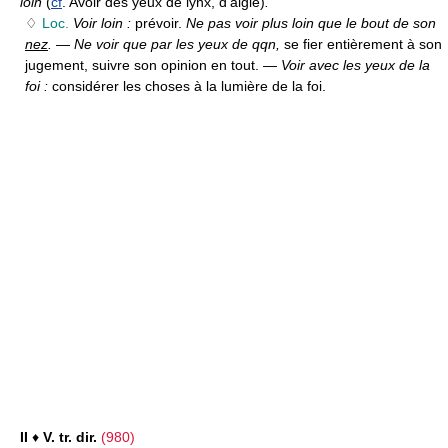
loin
(
cf
. Avoir des yeux de lynx, d'aigle)
.
♢
Loc.
Voir loin :
prévoir.
Ne pas voir plus loin que le bout de son
nez
.
—
Ne voir que par les yeux de qqn,
se fier entièrement à son
jugement, suivre son opinion en tout. —
Voir avec les yeux de la
foi :
considérer les choses à la lumière de la foi.
II
♦
V. tr. dir.
(980)