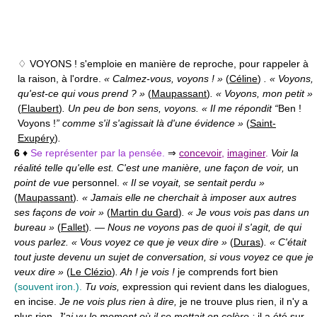
♢ VOYONS !
s'emploie en manière de reproche, pour rappeler à
la raison, à l'ordre.
« Calmez-vous, voyons ! »
(
Céline
)
. « Voyons,
qu'est-ce qui vous prend ? »
(
Maupassant
)
. « Voyons, mon petit »
(
Flaubert
)
. Un peu de bon sens, voyons. « Il me répondit “
Ben !
Voyons !
” comme s'il s'agissait là d'une évidence »
(
Saint-
Exupéry
)
.
6
♦
Se représenter par la pensée.
⇒
concevoir
,
imaginer
.
Voir la
réalité telle qu'elle est. C'est une manière, une façon de voir,
un
point de vue
personnel.
« Il se voyait, se sentait perdu »
(
Maupassant
)
. « Jamais elle ne cherchait à imposer aux autres
ses façons de voir »
(
Martin du Gard
)
. « Je vous vois pas dans un
bureau »
(
Fallet
)
.
—
Nous ne voyons pas de quoi il s'agit, de qui
vous parlez. « Vous voyez ce que je veux dire »
(
Duras
)
. « C'était
tout juste devenu un sujet de conversation, si vous voyez ce que je
veux dire »
(
Le Clézio
)
. Ah ! je vois !
je comprends fort bien
(souvent iron.).
Tu vois,
expression qui revient dans les dialogues,
en incise.
Je ne vois plus rien à dire,
je ne trouve plus rien, il n'y a
plus rien.
J'ai vu le moment où il se mettait en colère :
il a été sur