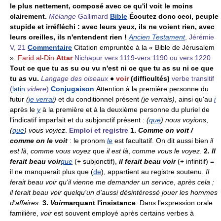
le plus nettement, composé avec ce qu'il voit le moins
clairement.
Mélange
Gallimard
Bible
Écoutez donc ceci, peuple
stupide et irréfléchi : avec leurs yeux, ils ne voient rien, avec
leurs oreilles, ils n'entendent rien !
Ancien Testament
, Jérémie
V, 21
Commentaire
Citation empruntée à la « Bible de Jérusalem
».
Farid al-Din
Attar
Nichapur vers 1119-vers 1190 ou vers 1220
Tout ce que tu as su ou vu n'est ni ce que tu as su ni ce que
tu as vu.
Langage des oiseaux
●
voir
(difficultés)
verbe transitif
(
latin
videre
)
Conjugaison
Attention à la première personne du
futur
(
je verrai
)
et du conditionnel présent
(je verrais)
, ainsi qu'au
i
après le
y
à la première et à la deuxième personne du pluriel de
l'indicatif imparfait et du subjonctif présent :
(
que
) nous voyions
,
(
que
) vous voyiez
.
Emploi et registre
1.
Comme on voit /
comme on le voit
: le pronom
le
est facultatif. On dit aussi bien
il
est là
,
comme vous voyez
que
il est là
,
comme vous le voyez
.
2.
Il
ferait beau voir
que
(+ subjonctif),
il ferait beau voir
(+ infinitif) =
il ne manquerait plus que (
de
), appartient au registre soutenu.
Il
ferait beau voir qu'il vienne me demander un service
,
après cela ;
il ferait beau voir quelqu'un d'aussi désintéressé jouer les hommes
d'affaires
.
3.
Voir
marquant l'insistance
. Dans l'expression orale
familière,
voir
est souvent employé après certains verbes à