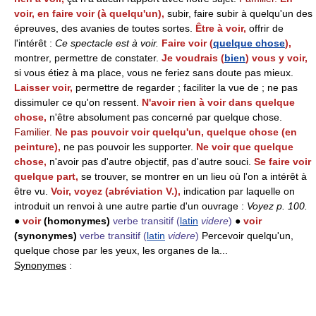
voir, en faire voir (à quelqu'un),
subir, faire subir à quelqu'un des
épreuves, des avanies de toutes sortes.
Être à voir,
offrir de
l'intérêt :
Ce spectacle est à voir.
Faire voir (
quelque chose
),
montrer, permettre de constater.
Je voudrais (
bien
) vous y voir,
si vous étiez à ma place, vous ne feriez sans doute pas mieux.
Laisser voir,
permettre de regarder ; faciliter la vue de ; ne pas
dissimuler ce qu'on ressent.
N'avoir rien à voir dans quelque
chose,
n'être absolument pas concerné par quelque chose.
Familier.
Ne pas pouvoir voir quelqu'un, quelque chose (en
peinture),
ne pas pouvoir les supporter.
Ne voir que quelque
chose,
n'avoir pas d'autre objectif, pas d'autre souci.
Se faire voir
quelque part,
se trouver, se montrer en un lieu où l'on a intérêt à
être vu.
Voir, voyez (abréviation V.),
indication par laquelle on
introduit un renvoi à une autre partie d'un ouvrage :
Voyez p. 100.
●
voir
(homonymes)
verbe transitif
(
latin
videre
)
●
voir
(synonymes)
verbe transitif
(
latin
videre
)
Percevoir quelqu'un,
quelque chose par les yeux, les organes de la...
Synonymes
: