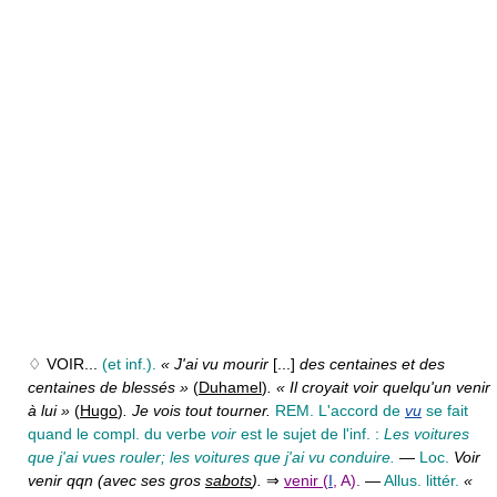
♢ VOIR...
(et inf.).
« J'ai vu mourir
[...]
des centaines et des
centaines de blessés »
(
Duhamel
)
. « Il croyait voir quelqu'un venir
à lui »
(
Hugo
)
. Je vois tout tourner.
REM. L'accord de
vu
se fait
quand le compl. du verbe
voir
est le sujet de l'inf. :
Les voitures
que j'ai vues rouler; les voitures que j'ai vu conduire.
—
Loc.
Voir
venir qqn (avec ses gros
sabots
).
⇒
venir
(
I
, A).
—
Allus. littér.
«