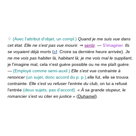
♢
(Avec l'attribut d'objet, un compl.)
Quand je me suis vue dans
cet état. Elle ne s'est pas vue mourir.
⇒
sentir
.
—
S'imaginer.
Ils
se voyaient déjà morts
(
cf
. Croire sa dernière heure arrivée)
. Je
ne me vois pas habiter là, habitant là; je me vois mal le suppliant,
je l'imagine mal, cela n'est guère possible ou ne me plaît guère.
—
(Employé comme semi-auxil.)
Elle s'est vue contrainte à
renoncer
(un sujet, donc accord du p. p.),
elle fut, elle se trouva
contrainte.
Elle s'est vu refuser l'entrée du club,
on lui a refusé
l'entrée
(deux sujets, pas d'accord).
« À sa grande stupeur, le
romancier s'est vu citer en justice »
(
Duhamel
)
.