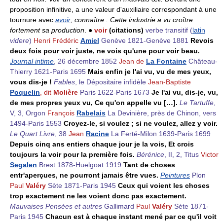
proposition infinitive, a une valeur d'auxiliaire correspondant à une
tournure avec
avoir
,
connaître : Cette industrie a vu croître
fortement sa production
. ●
voir
(citations)
verbe transitif
(
latin
videre
)
Henri Frédéric
Amiel
Genève 1821-Genève 1881
Revois
deux fois pour voir juste, ne vois qu'une pour voir beau.
Journal intime
, 26 décembre 1852
Jean de
La Fontaine
Château-
Thierry 1621-Paris 1695
Mais enfin je l'ai vu, vu de mes yeux,
vous dis-je !
Fables
, le Dépositaire infidèle
Jean-Baptiste
Poquelin
, dit
Molière
Paris 1622-Paris 1673
Je l'ai vu, dis-je, vu,
de mes propres yeux vu, Ce qu'on appelle vu […].
Le Tartuffe
,
V, 3, Orgon
François
Rabelais
La Devinière, près de Chinon, vers
1494-Paris 1553
Croyez-le, si voulez ; si ne voulez, allez y voir.
Le Quart Livre
, 38
Jean
Racine
La Ferté-Milon 1639-Paris 1699
Depuis cinq ans entiers chaque jour je la vois, Et crois
toujours la voir pour la première fois.
Bérénice
, II, 2, Titus
Victor
Segalen
Brest 1878-Huelgoat 1919
Tant de choses
entr'aperçues, ne pourront jamais être vues.
Peintures
Plon
Paul
Valéry
Sète 1871-Paris 1945
Ceux qui voient les choses
trop exactement ne les voient donc pas exactement.
Mauvaises Pensées et autres
Gallimard
Paul
Valéry
Sète 1871-
Paris 1945
Chacun est à chaque instant mené par ce qu'il voit