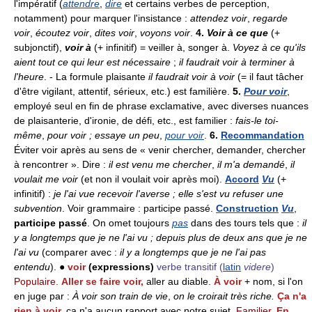
l'impératif (
attendre
,
dire
et certains verbes de perception,
notamment) pour marquer l'insistance :
attendez voir
,
regarde
voir
,
écoutez voir
,
dites voir
,
voyons voir
.
4.
Voir à ce que
(+
subjonctif),
voir à
(+ infinitif) = veiller à, songer à.
Voyez à ce qu'ils
aient tout ce qui leur est nécessaire
;
il faudrait voir à terminer à
l'heure
. - La formule plaisante
il faudrait voir à voir
(= il faut tâcher
d'être vigilant, attentif, sérieux, etc.) est familière.
5.
Pour voir
,
employé seul en fin de phrase exclamative, avec diverses nuances
de plaisanterie, d'ironie, de défi, etc., est familier :
fais-le toi-
même
,
pour voir ; essaye un peu
,
pour voir
.
6.
Recommandation
Éviter voir après au sens de « venir chercher, demander, chercher
à rencontrer ». Dire :
il est venu me chercher
,
il m'a demandé
,
il
voulait me voir
(et non il voulait voir après moi).
Accord
Vu
(+
infinitif) :
je l'ai vue recevoir l'averse ; elle s'est vu refuser une
subvention
. Voir grammaire : participe passé.
Construction
Vu
,
participe passé
. On omet toujours
pas
dans des tours tels que :
il
y a longtemps que je ne l'ai vu ; depuis plus de deux ans que je ne
l'ai vu
(comparer avec :
il y a longtemps que je ne l'ai pas
entendu
). ●
voir
(expressions)
verbe transitif
(
latin
videre
)
Populaire.
Aller se faire voir,
aller au diable.
À voir
+ nom, si l'on
en juge par :
À voir son train de vie
,
on le croirait très riche.
Ça n'a
rien à voir,
ça n'a aucun rapport avec notre sujet.
Familier.
En