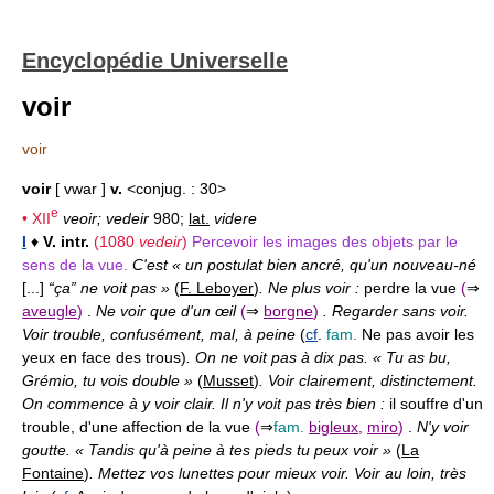
Encyclopédie Universelle
voir
voir
voir
[ vwar ]
v.
<conjug. : 30>
e
•
XII
veoir; vedeir
980;
lat.
videre
I
♦
V. intr.
(1080
vedeir
)
Percevoir les images des objets par le
sens de la vue.
C'est « un postulat bien ancré, qu'un nouveau-né
[...]
“ça” ne voit pas »
(
F. Leboyer
)
. Ne plus voir :
perdre la vue
(
⇒
aveugle
)
.
Ne voir que d'un œil
(
⇒
borgne
)
. Regarder sans voir.
Voir trouble, confusément, mal, à peine
(
cf
.
fam.
Ne pas avoir les
yeux en face des trous)
. On ne voit pas à dix pas. « Tu as bu,
Grémio, tu vois double »
(
Musset
)
. Voir clairement, distinctement.
On commence à y voir clair. Il n'y voit pas très bien :
il souffre d'un
trouble, d'une affection de la vue
(
⇒
fam.
bigleux
,
miro
)
.
N'y voir
goutte. « Tandis qu'à peine à tes pieds tu peux voir »
(
La
Fontaine
)
. Mettez vos lunettes pour mieux voir. Voir au loin, très