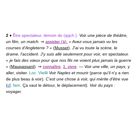
2
♦
Être spectateur, témoin de (qqch.).
Voir une pièce de théâtre,
un film, un match.
⇒
assister (à).
« Avez-vous jamais vu les
courses d'Angleterre ? »
(
Musset
)
. J'ai vu toute la scène, le
drame, l'accident. J'y suis allé seulement pour voir,
en spectateur.
« je fais des vœux pour que nos fils ne voient plus jamais la guerre
»
(
Maupassant
)
.
⇒
connaître
,
1. vivre
.
—
Voir une ville, un pays,
y
aller, visiter.
Loc. Vieilli
Voir Naples et mourir
(parce qu'il n'y a rien
de plus beau à voir).
C'est une chose à voir, qui mérite d'être vue
(
cf
.
fam.
Ça vaut le détour, le déplacement)
. Voir du pays :
voyager.