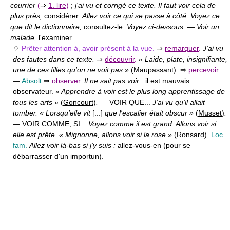
courrier
(
⇒
1. lire
)
;
j'ai vu et corrigé ce texte. Il faut voir cela de
plus près,
considérer.
Allez voir ce qui se passe à côté. Voyez ce
que dit le dictionnaire,
consultez-le.
Voyez ci-dessous.
—
Voir un
malade,
l'examiner.
♢
Prêter attention à, avoir présent à la vue.
⇒
remarquer
.
J'ai vu
des fautes dans ce texte.
⇒
découvrir
.
« Laide, plate, insignifiante,
une de ces filles qu'on ne voit pas »
(
Maupassant
)
.
⇒
percevoir
.
—
Absolt
⇒
observer
.
Il ne sait pas voir :
il est mauvais
observateur.
« Apprendre à voir est le plus long apprentissage de
tous les arts »
(
Goncourt
)
.
— VOIR QUE...
J'ai vu qu'il allait
tomber. « Lorsqu'elle vit
[...]
que l'escalier était obscur »
(
Musset
)
.
— VOIR COMME, SI...
Voyez comme il est grand. Allons voir si
elle est prête. « Mignonne, allons voir si la rose »
(
Ronsard
)
.
Loc.
fam.
Allez voir là-bas si j'y suis :
allez-vous-en (pour se
débarrasser d'un importun).